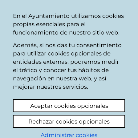
Ayuntamiento
Compartir
Con
Castellano
En el Ayuntamiento utilizamos cookies
Vitoria-
propias esenciales para el
Gasteiz
funcionamiento de nuestro sitio web.
Además, si nos das tu consentimiento
para utilizar cookies opcionales de
Boletines publicados -
entidades externas, podremos medir
el tráfico y conocer tus hábitos de
Empresas, comercio,
navegación en nuestra web, y así
hostelería y
mejorar nuestros servicios.
emprendimiento
Aceptar cookies opcionales
Rechazar cookies opcionales
2026
Administrar cookies