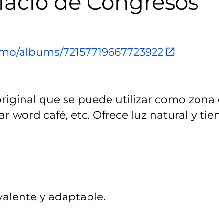
alacio de Congresos
ismo/albums/72157719667723922
original que se puede utilizar como zona
r word café, etc. Ofrece luz natural y tie
valente y adaptable.