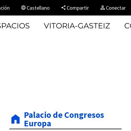
ación
Castellano
Compartir
Conectar
SPACIOS
VITORIA-GASTEIZ
C
Palacio de Congresos
Europa