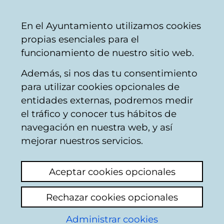
Ayuntamiento
Compartir
Con
Castellano
En el Ayuntamiento utilizamos cookies
Vitoria-
propias esenciales para el
Gasteiz
funcionamiento de nuestro sitio web.
Además, si nos das tu consentimiento
para utilizar cookies opcionales de
Preguntas frecuentes
entidades externas, podremos medir
el tráfico y conocer tus hábitos de
sobre adopción de
navegación en nuestra web, y así
animales y
mejorar nuestros servicios.
funcionamiento del
Aceptar cookies opcionales
Centro de Protección
Rechazar cookies opcionales
Animal
Administrar cookies