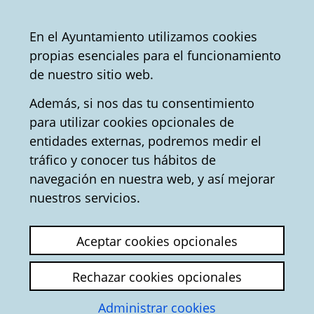
Ayuntamiento
Compartir
Con
Castellano
En el Ayuntamiento utilizamos cookies
Vitoria-
propias esenciales para el funcionamiento
Gasteiz
Oficina de Turismo
Convention Bureau
de nuestro sitio web.
Además, si nos das tu consentimiento
para utilizar cookies opcionales de
Casco Medieval -
entidades externas, podremos medir el
tráfico y conocer tus hábitos de
Turismo en Vitoria-
navegación en nuestra web, y así mejorar
Gasteiz
nuestros servicios.
Antes que nada, te resultará interesante saber
Aceptar cookies opcionales
que Vitoria-Gasteiz es
una ciudad milenaria
que conserva gran parte de su trazado
Rechazar cookies opcionales
medieval intacto
. Sus calles se remontan al
Administrar cookies
siglo XII y es especialmente llamativo el carácter