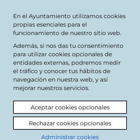
Ayuntamiento
Compartir
Con
Castellano
En el Ayuntamiento utilizamos cookies
Vitoria-
propias esenciales para el
Gasteiz
funcionamiento de nuestro sitio web.
Además, si nos das tu consentimiento
ACTA APERTURA SOBRE "B"
para utilizar cookies opcionales de
entidades externas, podremos medir
CONTRATO PARA LA EJECUCIÓN DE LAS
el tráfico y conocer tus hábitos de
OBRAS DE MODIFICACIÓN DE
navegación en nuestra web, y así
URBANIZACIÓN EN EL SECTOR 21 DE
mejorar nuestros servicios.
JUNDIZ
(Acuerdo del Consejo de Administración de 3
Aceptar cookies opcionales
de Diciembre de 2014)
Rechazar cookies opcionales
Expte nº: 1/2014
Administrar cookies