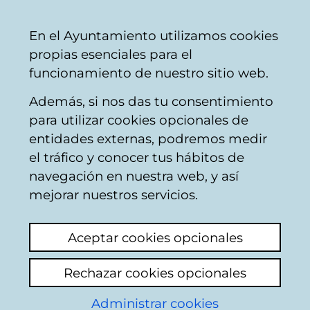
Ayuntamiento
Compartir
Con
Castellano
En el Ayuntamiento utilizamos cookies
Vitoria-
propias esenciales para el
Gasteiz
funcionamiento de nuestro sitio web.
Además, si nos das tu consentimiento
para utilizar cookies opcionales de
Los Herrán Berria (3ª
entidades externas, podremos medir
el tráfico y conocer tus hábitos de
fase)
navegación en nuestra web, y así
mejorar nuestros servicios.
Aceptar cookies opcionales
Rechazar cookies opcionales
Descripción y
Administrar cookies