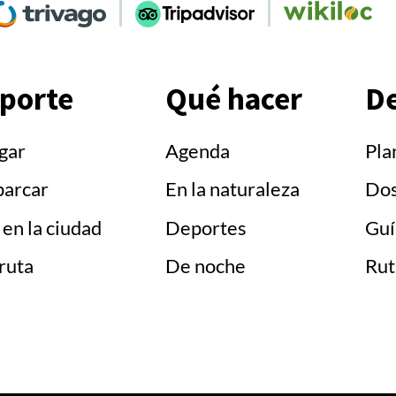
Ir
Ir
a
a
Social
'Social
'Social
am'
rivago'
TripAdvisor'
Wikiloc'
porte
Qué hacer
De
gar
Agenda
Pla
parcar
En la naturaleza
Dos
en la ciudad
Deportes
Guí
ruta
De noche
Rut