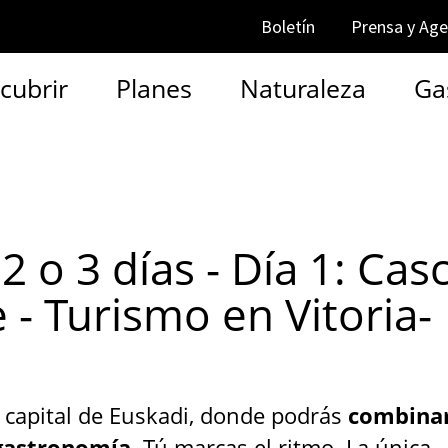
Boletín
Prensa y Ag
cubrir
Planes
Naturaleza
Ga
 2 o 3 días - Día 1: Cas
- Turismo en Vitoria-
a capital de Euskadi, donde podrás
combina
ogastronomía
. Tú marcas el ritmo. La única