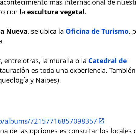
l acontecimiento más internacional de nuest
to con la
escultura vegetal
.
za Nueva
, se ubica la
Oficina de Turismo
, 
a.
 entre otras, la muralla o la
Catedral de
estauración es toda una experiencia. También
ueología y Naipes).
smo/albums/72157716857098357
Una de las opciones es consultar los locales 