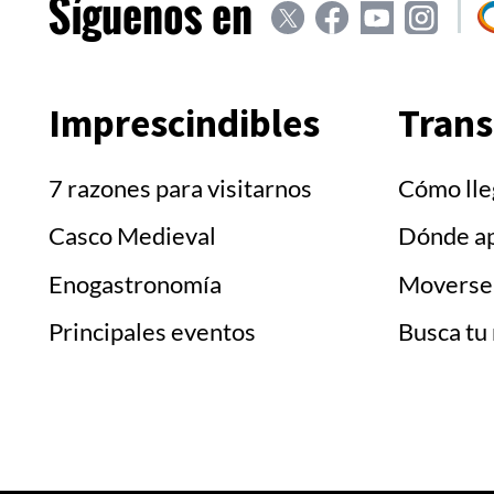
Síguenos en
Ir
Ir
Ir
Ir
Ir
a
a
a
a
a
'Social
'Social
'Social
'Social
'
Twitter'
Facebook'
Youtube'
Instagr
T
Imprescindibles
Trans
7 razones para visitarnos
Cómo lle
Casco Medieval
Dónde a
Enogastronomía
Moverse 
Principales eventos
Busca tu 