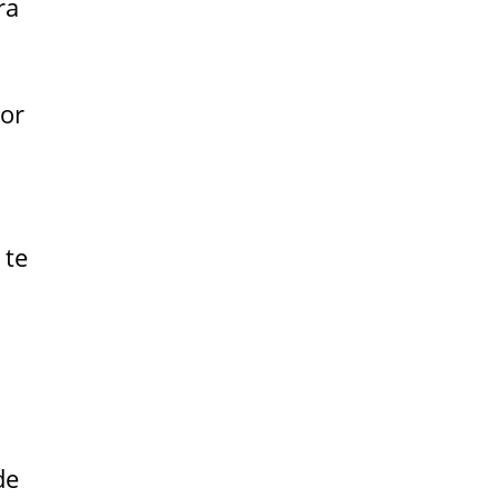
ra
por
 te
de