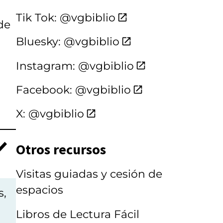
Tik Tok: @vgbiblio
de
Bluesky: @vgbiblio
Instagram: @vgbiblio
Facebook: @vgbiblio
X: @vgbiblio
Otros recursos
Visitas guiadas y cesión de
espacios
s,
Libros de Lectura Fácil