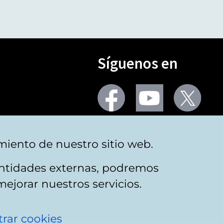
Síguenos en
Seguir
Seguir
Segu
en
en
en
facebook
youtube
X
(Twi
Más redes
miento de nuestro sitio web.
 entidades externas, podremos
mejorar nuestros servicios.
rar cookies