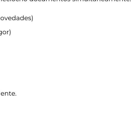
 novedades)
gor)
iente.