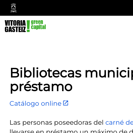
Ayuntamiento
Vitoria-
Gasteiz
Bibliotecas municip
préstamo
Catálogo online
Las personas poseedoras del
carné de
llevarse en préstamo un máximo de 