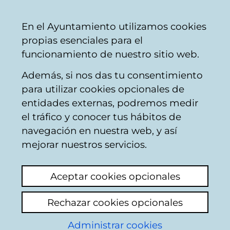
Ayuntamiento
Compartir
Con
Castellano
En el Ayuntamiento utilizamos cookies
Vitoria-
propias esenciales para el
Gasteiz
funcionamiento de nuestro sitio web.
Además, si nos das tu consentimiento
para utilizar cookies opcionales de
El gasteiztarra Iñigo
entidades externas, podremos medir
el tráfico y conocer tus hábitos de
Etxezarreta será el
navegación en nuestra web, y así
pregonero de las
mejorar nuestros servicios.
Fiestas de La Blanca
Aceptar cookies opcionales
2026
Rechazar cookies opcionales
Noticia publicada el 22 de mayo de 2026
Administrar cookies