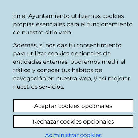
Ayuntamiento
Compartir
Con
Castellano
En el Ayuntamiento utilizamos cookies
Vitoria-
venta telefónica
+34 945 16 10 45
venta on
propias esenciales para el funcionamiento
Gasteiz
Facebook
Twitter
You
de nuestro sitio web.
Además, si nos das tu consentimiento
para utilizar cookies opcionales de
Proyecto de
entidades externas, podremos medir el
tráfico y conocer tus hábitos de
mediación Zubiak y
navegación en nuestra web, y así mejorar
Dantza Sarean
nuestros servicios.
Noticia publicada el 12 de marzo de 2026
Aceptar cookies opcionales
Su propósito es
crear puentes entre las
Rechazar cookies opcionales
propuestas escénicas y el público,
Administrar cookies
ofreciendo herramientas para la apreciación