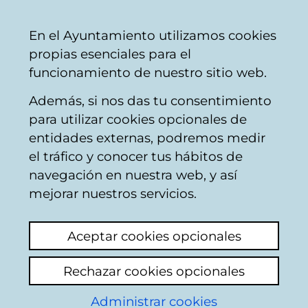
Ayuntamiento
Compartir
Con
Castellano
En el Ayuntamiento utilizamos cookies
Vitoria-
propias esenciales para el
Gasteiz
funcionamiento de nuestro sitio web.
Además, si nos das tu consentimiento
para utilizar cookies opcionales de
Ensanche 21
entidades externas, podremos medir
el tráfico y conocer tus hábitos de
Zabalgunea.
navegación en nuestra web, y así
Información
mejorar nuestros servicios.
económica y
Aceptar cookies opcionales
financiera
Rechazar cookies opcionales
Administrar cookies