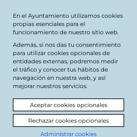
Ayuntamiento
Compartir
Con
Castellano
En el Ayuntamiento utilizamos cookies
Vitoria-
propias esenciales para el
Gasteiz
funcionamiento de nuestro sitio web.
Además, si nos das tu consentimiento
para utilizar cookies opcionales de
Bonificaciones para
entidades externas, podremos medir
el tráfico y conocer tus hábitos de
familias
navegación en nuestra web, y así
monomarentales y
mejorar nuestros servicios.
monoparentales
Aceptar cookies opcionales
Las familias con la condición de familia
Rechazar cookies opcionales
monomarental y monoparental, si cumplen
los requisitos establecidos, podrán acceder a
Administrar cookies