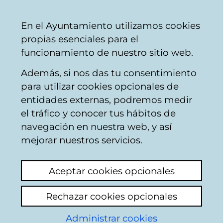
Ayuntamiento
Compartir
Con
Castellano
En el Ayuntamiento utilizamos cookies
Vitoria-
propias esenciales para el
Gasteiz
funcionamiento de nuestro sitio web.
Además, si nos das tu consentimiento
para utilizar cookies opcionales de
Nuevo Plan Especial
entidades externas, podremos medir
el tráfico y conocer tus hábitos de
de Rehabilitación
navegación en nuestra web, y así
Integrada (PERI) del
mejorar nuestros servicios.
Casco Medieval
Aceptar cookies opcionales
Rechazar cookies opcionales
Administrar cookies