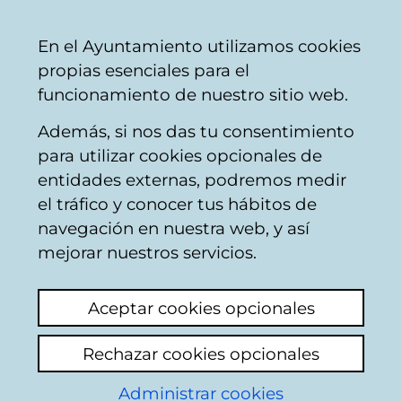
Ayuntamiento
Compartir
Con
Castellano
En el Ayuntamiento utilizamos cookies
Vitoria-
propias esenciales para el
Gasteiz
funcionamiento de nuestro sitio web.
Además, si nos das tu consentimiento
para utilizar cookies opcionales de
Preguntas frecuentes
entidades externas, podremos medir
el tráfico y conocer tus hábitos de
sobre Tráfico y
navegación en nuestra web, y así
Seguridad Vial
mejorar nuestros servicios.
Aceptar cookies opcionales
Si mi vehículo ha sido intervenido o
inmovilizado por conducción bajo la
Rechazar cookies opcionales
influencia de bebidas alcohólicas ¿Qué
tengo que hacer para retirarlo?
Administrar cookies