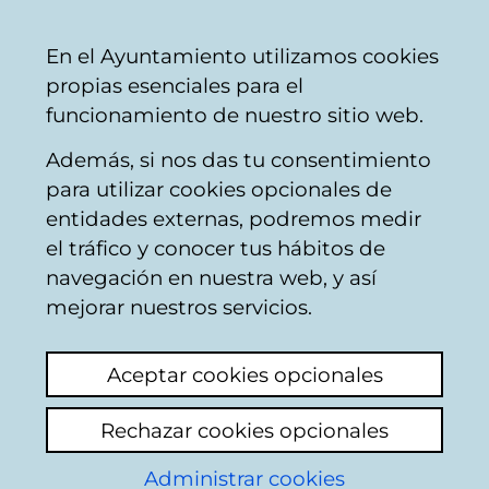
Ayuntamiento
Compartir
Con
Castellano
En el Ayuntamiento utilizamos cookies
Vitoria-
propias esenciales para el
Gasteiz
funcionamiento de nuestro sitio web.
Además, si nos das tu consentimiento
para utilizar cookies opcionales de
Planes deportivos
entidades externas, podremos medir
el tráfico y conocer tus hábitos de
para que niños/as y
navegación en nuestra web, y así
jóvenes se
mejorar nuestros servicios.
mantengan activos/as
Aceptar cookies opcionales
Vitoria-Gasteiz ofrece una multitud de
Rechazar cookies opcionales
posibilidades de práctica deportiva, así que
proponemos una serie de planes a realizar
Administrar cookies