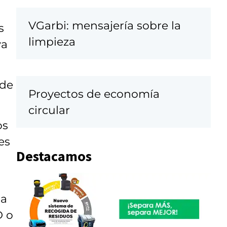
VGarbi: mensajería sobre la
s
limpieza
va
 de
Proyectos de economía
circular
os
es
Destacamos
ta
D o