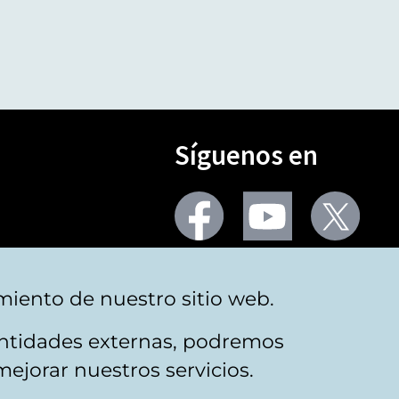
Síguenos en
Seguir
Seguir
Segu
en
en
en
facebook
youtube
X
(Twi
Más redes
miento de nuestro sitio web.
 entidades externas, podremos
mejorar nuestros servicios.