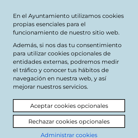
Ayuntamiento
Compartir
Con
Castellano
En el Ayuntamiento utilizamos cookies
Vitoria-
propias esenciales para el
Gasteiz
funcionamiento de nuestro sitio web.
Además, si nos das tu consentimiento
para utilizar cookies opcionales de
Construcción
entidades externas, podremos medir
el tráfico y conocer tus hábitos de
compartida de la
navegación en nuestra web, y así
Agenda Urbana
mejorar nuestros servicios.
Vitoria-Gasteiz 2030
Aceptar cookies opcionales
Durante los meses de mayo y junio de 2022
Rechazar cookies opcionales
se desarrolló la primera parte del proceso de
construcción compartida de la
Agenda
Administrar cookies