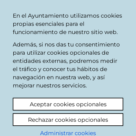
Ayuntamiento
Compartir
Con
Castellano
En el Ayuntamiento utilizamos cookies
Vitoria-
propias esenciales para el
Gasteiz
funcionamiento de nuestro sitio web.
Además, si nos das tu consentimiento
para utilizar cookies opcionales de
Anillo Verde de
entidades externas, podremos medir
el tráfico y conocer tus hábitos de
Vitoria-Gasteiz -
navegación en nuestra web, y así
Parque del Zadorra
mejorar nuestros servicios.
Aceptar cookies opcionales
Rechazar cookies opcionales
Administrar cookies