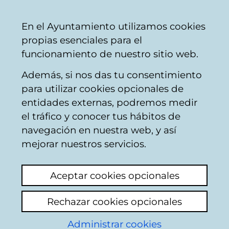
Ayuntamiento
Compartir
Con
Castellano
En el Ayuntamiento utilizamos cookies
Vitoria-
propias esenciales para el
Gasteiz
funcionamiento de nuestro sitio web.
Además, si nos das tu consentimiento
para utilizar cookies opcionales de
Gazte Hitzak -
entidades externas, podremos medir
el tráfico y conocer tus hábitos de
Concurso literario
navegación en nuestra web, y así
2026
mejorar nuestros servicios.
Aceptar cookies opcionales
Rechazar cookies opcionales
Administrar cookies