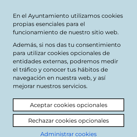
Ayuntamiento
Compartir
Con
Castellano
En el Ayuntamiento utilizamos cookies
Vitoria-
propias esenciales para el
Gasteiz
funcionamiento de nuestro sitio web.
Además, si nos das tu consentimiento
para utilizar cookies opcionales de
Open Data Vitoria-
entidades externas, podremos medir
el tráfico y conocer tus hábitos de
Gasteiz - Aplicaciones
navegación en nuestra web, y así
mejorar nuestros servicios.
Aceptar cookies opcionales
Rechazar cookies opcionales
El objetivo de este apartado es publicar las
Administrar cookies
aplicaciones desarrolladas utilizando los