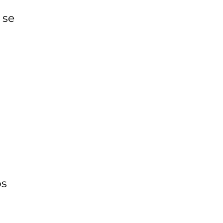
 se
os