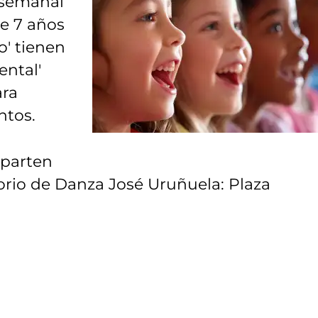
 semanal
de 7 años
' tienen
ental'
ara
ntos.
mparten
orio de Danza José Uruñuela: Plaza