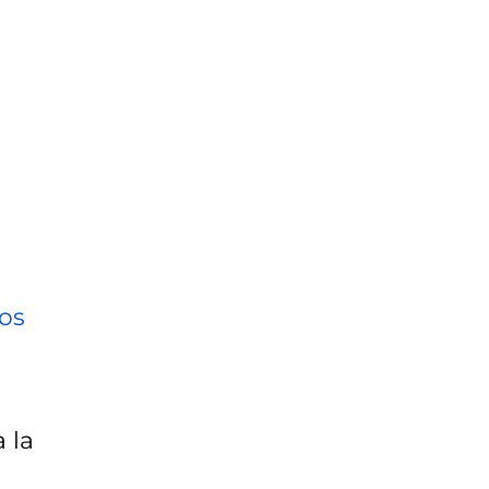
,
os
 la