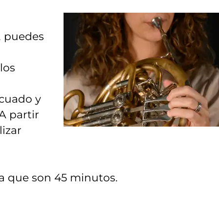
s, puedes
los
cuado y
A partir
izar
ta que son 45 minutos.