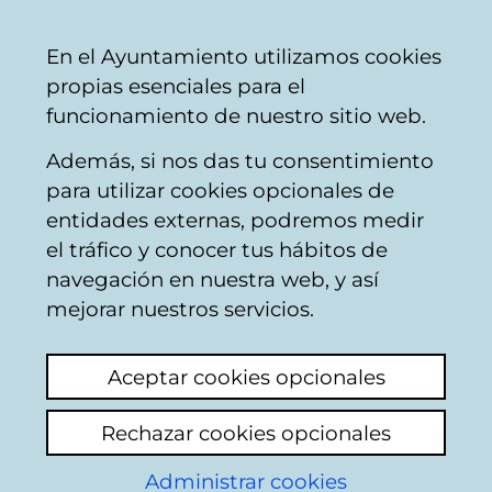
Ayuntamiento
Compartir
Con
Castellano
En el Ayuntamiento utilizamos cookies
Vitoria-
propias esenciales para el
Gasteiz
funcionamiento de nuestro sitio web.
Además, si nos das tu consentimiento
para utilizar cookies opcionales de
Agenda Urbana
entidades externas, podremos medir
el tráfico y conocer tus hábitos de
Vitoria-Gasteiz 2030:
navegación en nuestra web, y así
El futuro necesita
mejorar nuestros servicios.
nuevos modelos de
Aceptar cookies opcionales
ciudad
Rechazar cookies opcionales
Noticia publicada el 7 de septiembre de
Administrar cookies
2022