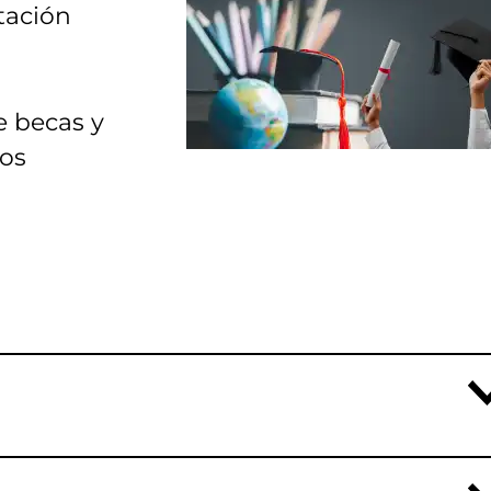
tación
e becas y
vos