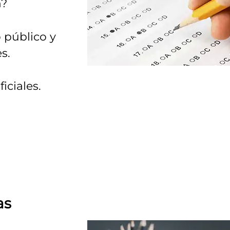
n?
 público y
s.
iciales.
as