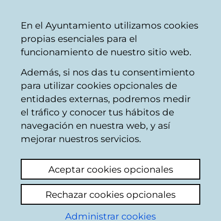
Ayuntamiento
Compartir
Con
Castellano
En el Ayuntamiento utilizamos cookies
Vitoria-
propias esenciales para el
Gasteiz
funcionamiento de nuestro sitio web.
Además, si nos das tu consentimiento
para utilizar cookies opcionales de
Next Generation EU -
entidades externas, podremos medir
el tráfico y conocer tus hábitos de
Comité Antifraude del
navegación en nuestra web, y así
Ayuntamiento de
mejorar nuestros servicios.
Vitoria-Gasteiz
Aceptar cookies opcionales
Rechazar cookies opcionales
Administrar cookies