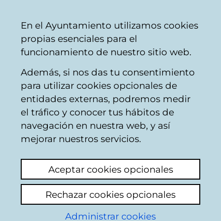
Ayuntamiento
Compartir
Con
Castellano
En el Ayuntamiento utilizamos cookies
Vitoria-
propias esenciales para el
Gasteiz
funcionamiento de nuestro sitio web.
Además, si nos das tu consentimiento
para utilizar cookies opcionales de
Extensión de la red de
entidades externas, podremos medir
el tráfico y conocer tus hábitos de
aparcamientos
navegación en nuestra web, y así
seguros de bicicletas
mejorar nuestros servicios.
Aceptar cookies opcionales
Rechazar cookies opcionales
Con esta actuación se pretende continuar
con la estrategia y la consolidación de la red
Administrar cookies