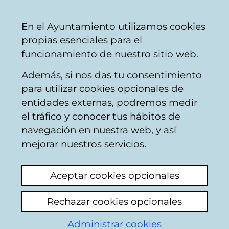
Ayuntamiento
Compartir
Con
Castellano
En el Ayuntamiento utilizamos cookies
Vitoria-
propias esenciales para el
Gasteiz
funcionamiento de nuestro sitio web.
Además, si nos das tu consentimiento
Estamos trabajando en la edición XVI
para utilizar cookies opcionales de
de la Escuela para el Empoderamiento
entidades externas, podremos medir
Feminista.
El 16 de septiembre de 2026
el tráfico y conocer tus hábitos de
se abre el plazo de inscripción a las 8:30
navegación en nuestra web, y así
para la nueva programación (2026-
mejorar nuestros servicios.
2027): conferencias; artes escénicas;
cine; formaciones; clubes de lectura;
Aceptar cookies opcionales
Feminismo mola, para chiquis y
jóvenes... ¡Te esperamos!
Rechazar cookies opcionales
Administrar cookies