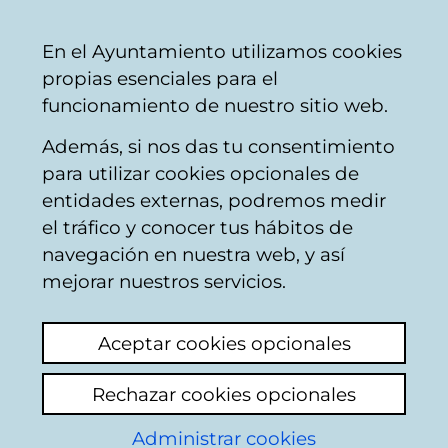
Ayuntamiento
Compartir
Con
Castellano
En el Ayuntamiento utilizamos cookies
Vitoria-
propias esenciales para el
Gasteiz
funcionamiento de nuestro sitio web.
Además, si nos das tu consentimiento
para utilizar cookies opcionales de
Reutilizagune:
entidades externas, podremos medir
el tráfico y conocer tus hábitos de
Reutilizar antes que
navegación en nuestra web, y así
desechar
mejorar nuestros servicios.
Aceptar cookies opcionales
Rechazar cookies opcionales
Administrar cookies