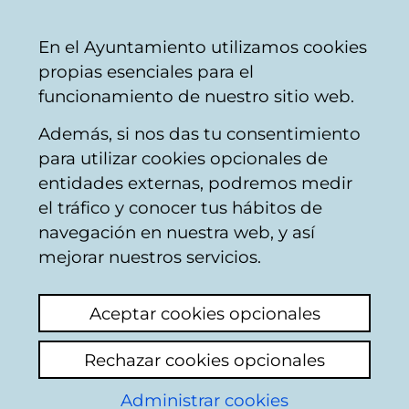
Ayuntamiento
Compartir
Con
Castellano
En el Ayuntamiento utilizamos cookies
Vitoria-
propias esenciales para el
Gasteiz
funcionamiento de nuestro sitio web.
Además, si nos das tu consentimiento
para utilizar cookies opcionales de
Centro cultural
entidades externas, podremos medir
el tráfico y conocer tus hábitos de
Izaskun Arrue –
navegación en nuestra web, y así
Gasteiz Antzokia
mejorar nuestros servicios.
Aceptar cookies opcionales
Rechazar cookies opcionales
Administrar cookies