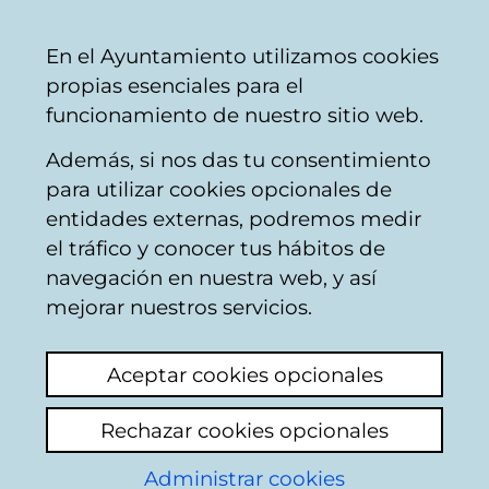
Ayuntamiento
Compartir
Con
Castellano
En el Ayuntamiento utilizamos cookies
Vitoria-
propias esenciales para el
Gasteiz
funcionamiento de nuestro sitio web.
Además, si nos das tu consentimiento
para utilizar cookies opcionales de
Transparencia -
entidades externas, podremos medir
el tráfico y conocer tus hábitos de
Transparencia por
navegación en nuestra web, y así
temas
mejorar nuestros servicios.
El Ayuntamiento dispone de varios canales
Aceptar cookies opcionales
de comunicación directa con la ciudadanía,
a través de la red de Oficinas de Atención
Rechazar cookies opcionales
Ciudadana, del 010 y de la web municipal.
Administrar cookies
Entre las herramientas disponibles en la