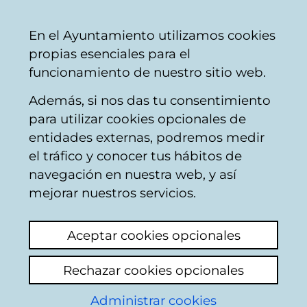
Ayuntamiento
Compartir
Con
Castellano
En el Ayuntamiento utilizamos cookies
Vitoria-
propias esenciales para el
Gasteiz
funcionamiento de nuestro sitio web.
Además, si nos das tu consentimiento
para utilizar cookies opcionales de
Portal de
entidades externas, podremos medir
el tráfico y conocer tus hábitos de
transparencia - Sobre
navegación en nuestra web, y así
el Portal
mejorar nuestros servicios.
Las obligaciones de transparencia las
Aceptar cookies opcionales
marcan dos normas básicas:
Rechazar cookies opcionales
La Ley 19/2013, de 9 de diciembre, de
Administrar cookies
Transparencia, Acceso a la información