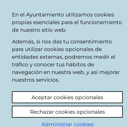
Ayuntamiento
Compartir
Con
Castellano
En el Ayuntamiento utilizamos cookies
Vitoria-
venta telefónica
+34 945 16 10 45
venta on
propias esenciales para el funcionamiento
Gasteiz
Facebook
Twitter
You
de nuestro sitio web.
Además, si nos das tu consentimiento
para utilizar cookies opcionales de
Día internacional del
entidades externas, podremos medir el
tráfico y conocer tus hábitos de
teatro 2025
navegación en nuestra web, y así mejorar
nuestros servicios.
Noticia publicada el 27 de marzo de 2025
Aceptar cookies opcionales
Cada 27 de marzo se celebra el Día Mundial
del Teatro, creado en 1961 por el Instituto
Rechazar cookies opcionales
Internacional del Teatro ITI. Cada año se
requiere a una personalidad de la profesión
Administrar cookies