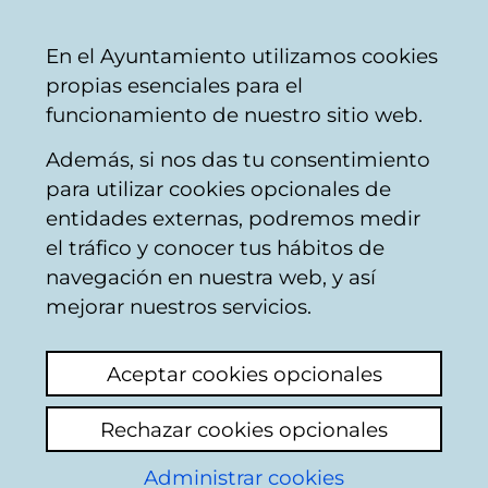
Ayuntamiento
Compartir
Con
Castellano
En el Ayuntamiento utilizamos cookies
Vitoria-
propias esenciales para el
Gasteiz
funcionamiento de nuestro sitio web.
Además, si nos das tu consentimiento
para utilizar cookies opcionales de
Inventario faunístico
entidades externas, podremos medir
el tráfico y conocer tus hábitos de
del municipio de
navegación en nuestra web, y así
Vitoria-Gasteiz:
mejorar nuestros servicios.
actualización del atlas
Aceptar cookies opcionales
ornitológico
Rechazar cookies opcionales
[Estudio técnico]
Administrar cookies