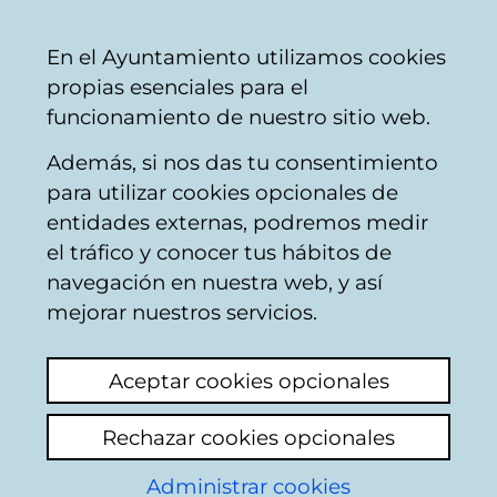
Ayuntamiento
Compartir
Con
Castellano
En el Ayuntamiento utilizamos cookies
Vitoria-
propias esenciales para el
Gasteiz
funcionamiento de nuestro sitio web.
Además, si nos das tu consentimiento
para utilizar cookies opcionales de
Estudios técnicos del
entidades externas, podremos medir
el tráfico y conocer tus hábitos de
CEA
navegación en nuestra web, y así
mejorar nuestros servicios.
Resultado de la campaña
Aceptar cookies opcionales
de anillamiento de
paseriformes durante la
Rechazar cookies opcionales
migración postnupcial en
Administrar cookies