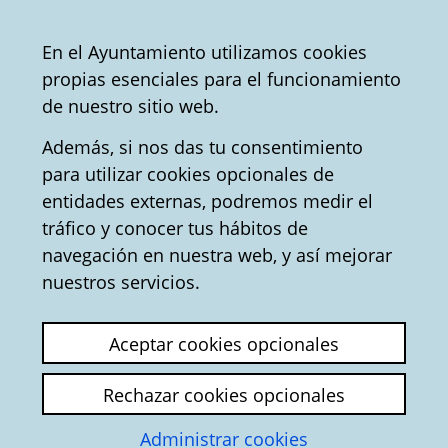
Ayuntamiento
Compartir
Con
Castellano
En el Ayuntamiento utilizamos cookies
Vitoria-
propias esenciales para el funcionamiento
Gasteiz
Oficina de Turismo
Convention Bureau
de nuestro sitio web.
Además, si nos das tu consentimiento
para utilizar cookies opcionales de
Plaza de España o Plaza
entidades externas, podremos medir el
tráfico y conocer tus hábitos de
Nueva - Turismo en
navegación en nuestra web, y así mejorar
Vitoria-Gasteiz
nuestros servicios.
Aceptar cookies opcionales
Rechazar cookies opcionales
Administrar cookies