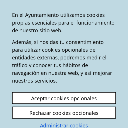
Ayuntamiento
Compartir
Con
Castellano
En el Ayuntamiento utilizamos cookies
Vitoria-
propias esenciales para el funcionamiento
Gasteiz
Oficina de Turismo
Convention Bureau
de nuestro sitio web.
Además, si nos das tu consentimiento
para utilizar cookies opcionales de
Palacio-Casa del
entidades externas, podremos medir el
tráfico y conocer tus hábitos de
Cordón - Turismo en
navegación en nuestra web, y así mejorar
Vitoria-Gasteiz
nuestros servicios.
Aceptar cookies opcionales
Rechazar cookies opcionales
Administrar cookies