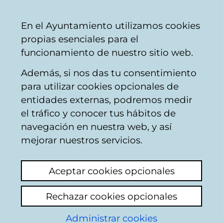
Ayuntamiento
Compartir
Con
Castellano
En el Ayuntamiento utilizamos cookies
Vitoria-
propias esenciales para el
Gasteiz
funcionamiento de nuestro sitio web.
Además, si nos das tu consentimiento
para utilizar cookies opcionales de
Tasa por mesas,
entidades externas, podremos medir
el tráfico y conocer tus hábitos de
puestos, barras o
navegación en nuestra web, y así
cualquier tipo de
mejorar nuestros servicios.
instalación para
Aceptar cookies opcionales
actividades diversas
Rechazar cookies opcionales
en terrenos de uso
Administrar cookies