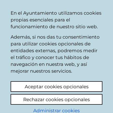
Ayuntamiento
Compartir
Con
Castellano
En el Ayuntamiento utilizamos cookies
Vitoria-
propias esenciales para el
Gasteiz
funcionamiento de nuestro sitio web.
Además, si nos das tu consentimiento
para utilizar cookies opcionales de
Escuela Municipal de
entidades externas, podremos medir
el tráfico y conocer tus hábitos de
Música y Danza Luis
navegación en nuestra web, y así
Aramburu
mejorar nuestros servicios.
La Escuela Municipal de Música Luis
Aceptar cookies opcionales
Aramburu y la Academia Municipal de
Folklore Musiketxea
inician una nueva etapa
Rechazar cookies opcionales
conjunta tras su integración.
Administrar cookies