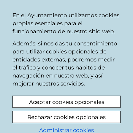
Ayuntamiento
Compartir
Con
Castellano
En el Ayuntamiento utilizamos cookies
Vitoria-
propias esenciales para el
Gasteiz
funcionamiento de nuestro sitio web.
Además, si nos das tu consentimiento
para utilizar cookies opcionales de
Nuevo alumnado -
entidades externas, podremos medir
el tráfico y conocer tus hábitos de
Preinscripción -
navegación en nuestra web, y así
Escuela Municipal de
mejorar nuestros servicios.
Música y Danza Luis
Aceptar cookies opcionales
Aramburu 2026-2027
Rechazar cookies opcionales
Administrar cookies