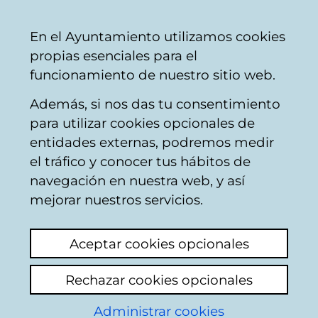
Ayuntamiento
Compartir
Con
Castellano
En el Ayuntamiento utilizamos cookies
Vitoria-
propias esenciales para el
Gasteiz
funcionamiento de nuestro sitio web.
Además, si nos das tu consentimiento
para utilizar cookies opcionales de
VG Hobetuz -
entidades externas, podremos medir
el tráfico y conocer tus hábitos de
Seguimiento de los
navegación en nuestra web, y así
proyectos
mejorar nuestros servicios.
seleccionados por la
Aceptar cookies opcionales
ciudadanía (5ª
Rechazar cookies opcionales
edición)
Administrar cookies