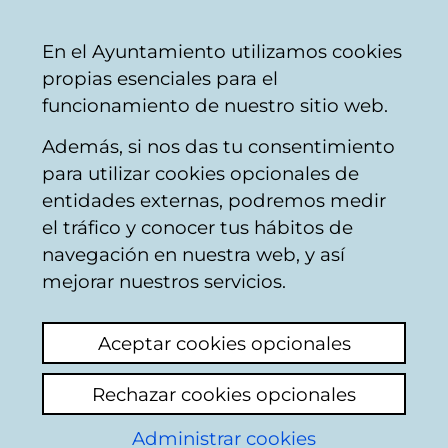
Ayuntamiento
Compartir
Con
Castellano
En el Ayuntamiento utilizamos cookies
Vitoria-
propias esenciales para el
Gasteiz
funcionamiento de nuestro sitio web.
Además, si nos das tu consentimiento
para utilizar cookies opcionales de
Programa de
entidades externas, podremos medir
el tráfico y conocer tus hábitos de
actividades del
navegación en nuestra web, y así
certamen fotográfico
mejorar nuestros servicios.
FotoArte
Aceptar cookies opcionales
Noticia publicada el 7 de mayo de 2026
Rechazar cookies opcionales
Administrar cookies