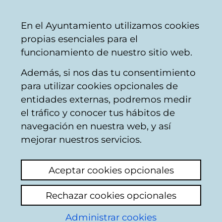
Ayuntamiento
Compartir
Con
Castellano
En el Ayuntamiento utilizamos cookies
Vitoria-
propias esenciales para el
Gasteiz
funcionamiento de nuestro sitio web.
Además, si nos das tu consentimiento
para utilizar cookies opcionales de
17 de mayo. Día contra
entidades externas, podremos medir
el tráfico y conocer tus hábitos de
la LGTBI-fobia
navegación en nuestra web, y así
mejorar nuestros servicios.
Aceptar cookies opcionales
Rechazar cookies opcionales
Administrar cookies