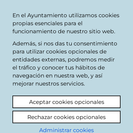
Ayuntamiento
Compartir
Con
Castellano
En el Ayuntamiento utilizamos cookies
Vitoria-
propias esenciales para el
Gasteiz
funcionamiento de nuestro sitio web.
Además, si nos das tu consentimiento
para utilizar cookies opcionales de
Fiestas de San
entidades externas, podremos medir
el tráfico y conocer tus hábitos de
Prudencio y Nuestra
navegación en nuestra web, y así
Señora de Estíbaliz -
mejorar nuestros servicios.
Festividades de Álava
Aceptar cookies opcionales
Rechazar cookies opcionales
Administrar cookies