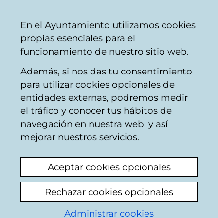
Ayuntamiento
Compartir
Con
Castellano
En el Ayuntamiento utilizamos cookies
Vitoria-
propias esenciales para el
Gasteiz
funcionamiento de nuestro sitio web.
Además, si nos das tu consentimiento
para utilizar cookies opcionales de
Ensanche 21 -
entidades externas, podremos medir
el tráfico y conocer tus hábitos de
Estructura de la
navegación en nuestra web, y así
sociedad
mejorar nuestros servicios.
Aceptar cookies opcionales
Órganos de dirección y
administración
Rechazar cookies opcionales
Administrar cookies
La dirección y administración de la Sociedad