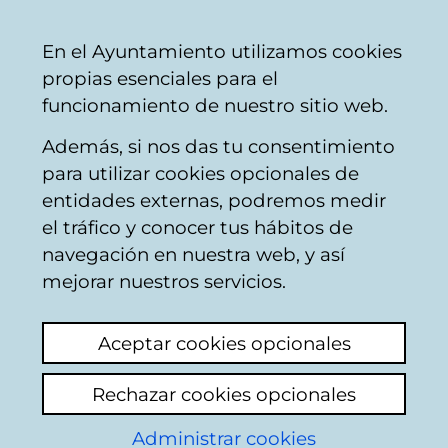
Ayuntamiento
Compartir
Con
Castellano
En el Ayuntamiento utilizamos cookies
Vitoria-
propias esenciales para el
Gasteiz
funcionamiento de nuestro sitio web.
Además, si nos das tu consentimiento
para utilizar cookies opcionales de
Ordenanza Municipal
entidades externas, podremos medir
el tráfico y conocer tus hábitos de
de Establecimientos
navegación en nuestra web, y así
Públicos de Hostelería
mejorar nuestros servicios.
(No Hoteleros)
Aceptar cookies opcionales
Rechazar cookies opcionales
Datos de tramitación:
Administrar cookies