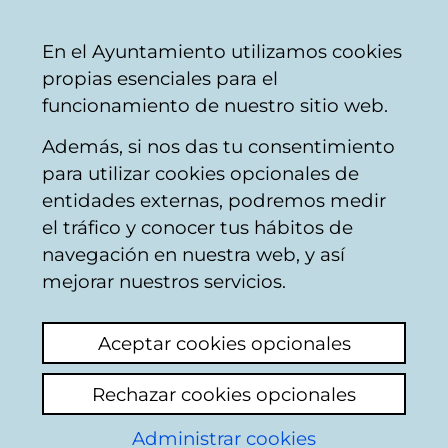
Ayuntamiento
Compartir
Con
Castellano
En el Ayuntamiento utilizamos cookies
Vitoria-
propias esenciales para el
Gasteiz
funcionamiento de nuestro sitio web.
Además, si nos das tu consentimiento
para utilizar cookies opcionales de
Procesos selectivos en
entidades externas, podremos medir
el tráfico y conocer tus hábitos de
colaboración con
navegación en nuestra web, y así
LANBIDE
mejorar nuestros servicios.
Aceptar cookies opcionales
Información:
Rechazar cookies opcionales
Acceso a la web de "
Lanbide
".
Administrar cookies