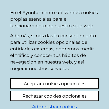
Ayuntamiento
Compartir
Con
Castellano
En el Ayuntamiento utilizamos cookies
Vitoria-
propias esenciales para el
Gasteiz
funcionamiento de nuestro sitio web.
Además, si nos das tu consentimiento
para utilizar cookies opcionales de
Obras del Teatro
entidades externas, podremos medir
el tráfico y conocer tus hábitos de
Principal Antzokia
navegación en nuestra web, y así
mejorar nuestros servicios.
Aceptar cookies opcionales
Rechazar cookies opcionales
Administrar cookies