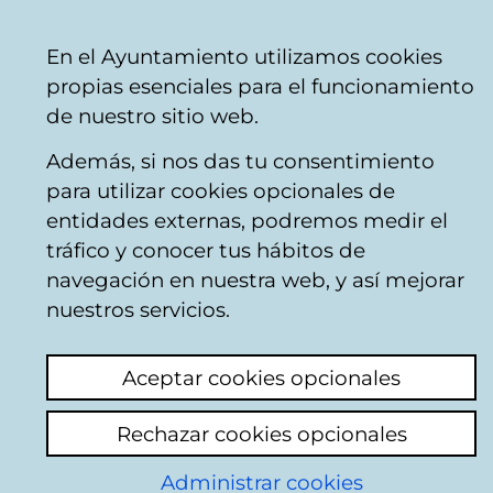
Ayuntamiento
Compartir
Con
Castellano
En el Ayuntamiento utilizamos cookies
Vitoria-
venta telefónica
+34 945 16 10 45
venta on
propias esenciales para el funcionamiento
Gasteiz
Facebook
Twitter
You
de nuestro sitio web.
Además, si nos das tu consentimiento
Horario de verano (julio y agosto):
para utilizar cookies opcionales de
Taquilla situada en la Oficina de
entidades externas, podremos medir el
Turismo (1 de julio al 7 de agosto): de
tráfico y conocer tus hábitos de
martes a sábado de 11:30 a 13:30,
navegación en nuestra web, y así mejorar
excepto festivos. Taquilla Teatro Félix
nuestros servicios.
Petite (C.C. Ibaiondo): desde una hora
antes del inicio del espectáculo.
Aceptar cookies opcionales
CERRADA:
del 9 de agosto al 7 de
setiembre, ambos inclusive.
Rechazar cookies opcionales
Administrar cookies