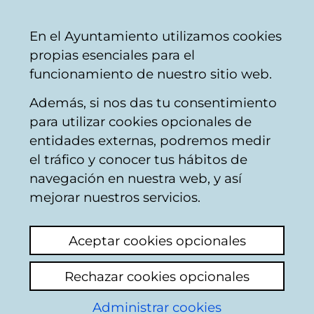
Ayuntamiento
Compartir
Con
Castellano
En el Ayuntamiento utilizamos cookies
Vitoria-
propias esenciales para el
Gasteiz
funcionamiento de nuestro sitio web.
Además, si nos das tu consentimiento
para utilizar cookies opcionales de
Licitaciones y
entidades externas, podremos medir
el tráfico y conocer tus hábitos de
contratos de las
navegación en nuestra web, y así
empresas
mejorar nuestros servicios.
municipales: GILSA
Aceptar cookies opcionales
Rechazar cookies opcionales
Licitaciones a partir del 9
de marzo de 2018
Administrar cookies