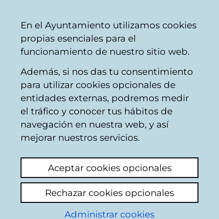
Ayuntamiento
Compartir
Con
Castellano
En el Ayuntamiento utilizamos cookies
Vitoria-
propias esenciales para el
Gasteiz
funcionamiento de nuestro sitio web.
Además, si nos das tu consentimiento
para utilizar cookies opcionales de
Presupuestos
entidades externas, podremos medir
el tráfico y conocer tus hábitos de
Municipales 2022
navegación en nuestra web, y así
mejorar nuestros servicios.
El Pleno Extraordinario del día 23 de
diciembre de 2021 aprobó definitivamente
Aceptar cookies opcionales
los presupuestos generales del
Ayuntamiento de Vitoria-Gasteiz para el
Rechazar cookies opcionales
ejercicio 2022, que se corresponden con el
proyecto presentado el 8 de noviembre de
Administrar cookies